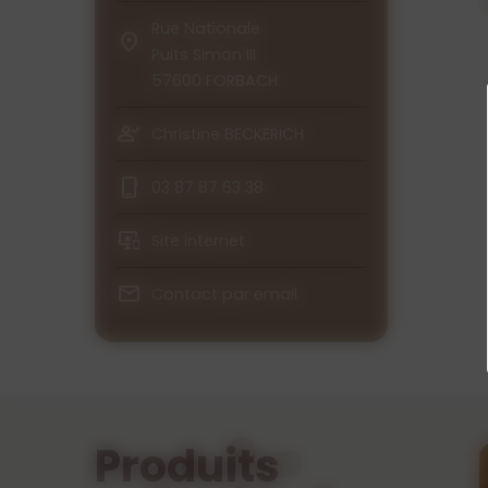
Rue Nationale
Puits Simon III
57600 FORBACH
Christine BECKERICH
03 87 87 63 38
Site internet
Contact par email
Produits