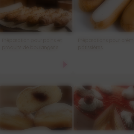
Préparation pour pains et
Préparations pour crèm
produits de boulangerie
pâtissières