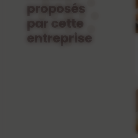
proposés
par cette
entreprise