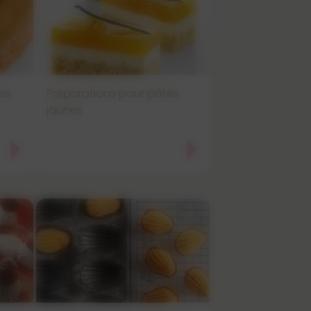
es
Préparations pour pâtes
jaunes