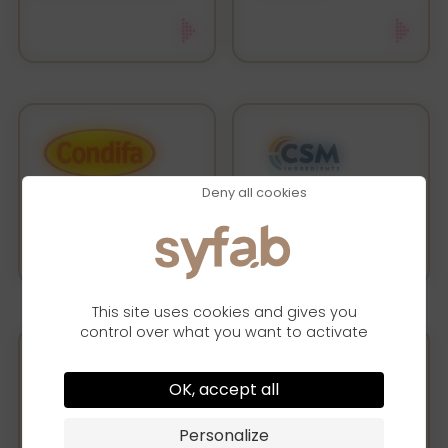
Deny all cookies
CONDIFA S.A.S.
CSM FRANCE
This site uses cookies and gives you
control over what you want to activate
OK, accept all
DAWN FOODS
EUROGERM S.A.S
Personalize