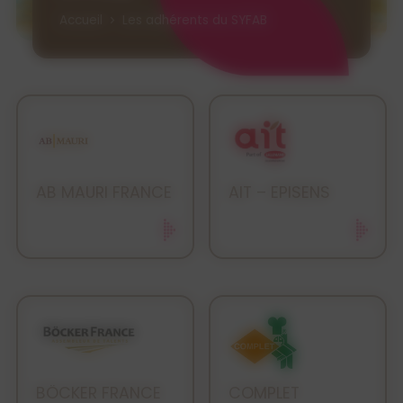
Accueil
Les adhérents du SYFAB
AB MAURI FRANCE
AIT – EPISENS
BÖCKER FRANCE
COMPLET