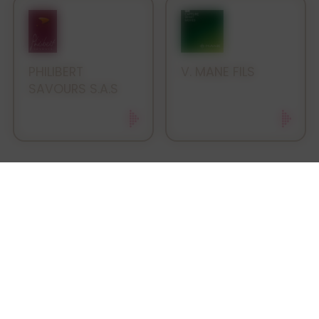
PHILIBERT
V. MANE FILS
SAVOURS S.A.S
66 rue La Boétie
75008 Paris
Tél. 01 53 42 33 86