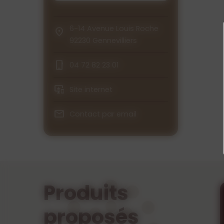
6-14 Avenue Louis Roche
92230 Gennevilliers
04 72 82 23 01
Site internet
Contact par email
Produits
proposés