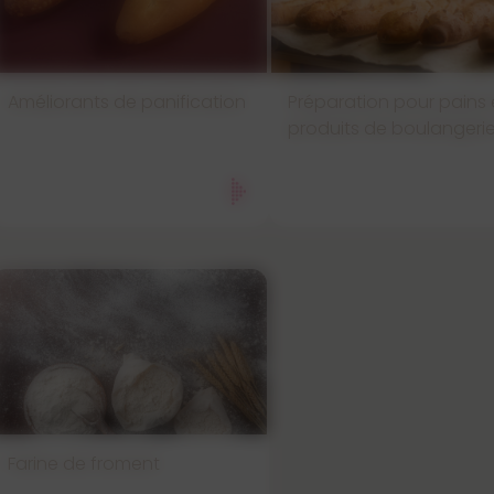
Améliorants de panification
Préparation pour pains 
produits de boulangeri
Farine de froment