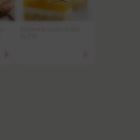
et
Préparations pour pâtes
e
jaunes