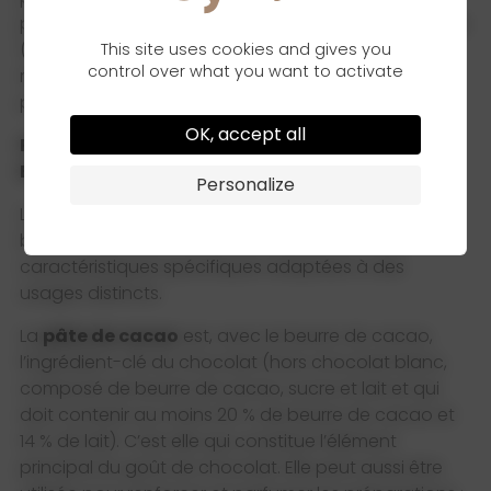
pressage hydraulique séparant le
beurre de cacao
(fraction grasse) et le tourteau (fraction solide
This site uses cookies and gives you
control over what you want to activate
résiduelle), ce dernier étant ensuite concassé et
pulvérisé pour obtenir de
la
poudre de cacao
.
OK, accept all
PÂTE, BEURRE, POUDRE : QUELLES
APPLICATIONS
EN BVP ?
Personalize
Le cacao se décline ainsi sous trois formes – pâte,
beurre ou poudre -, chacune présentant des
caractéristiques spécifiques adaptées à des
usages distincts.
La
pâte de cacao
est, avec le beurre de cacao,
l’ingrédient-clé du chocolat (hors chocolat blanc,
composé de beurre de cacao, sucre et lait et qui
doit contenir au moins 20 % de beurre de cacao et
14 % de lait). C’est elle qui constitue l’élément
principal du goût de chocolat. Elle peut aussi être