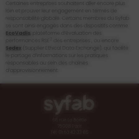
Certaines entreprises souhaitent aller encore plus
loin et prouver leur engagement en termes de
responsabilité globale. Certains membres du Syfab
se sont ainsi engagés dans des dispositifs comme
EcoVadis
, plateforme d’évaluation des
2
performances RSE
des entreprises ; ou encore
Sedex
(Supplier Ethical Data Exchange), qui facilite
le partage d’informations sur les pratiques
responsables au sein des chaînes
d’approvisionnement.
66 rue La Boétie
75008 Paris
Tél. 01 53 42 33 86