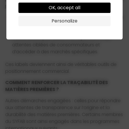
pénétrer le marché bio.
OK, accept all
•
Les
certifications Halal et Casher
attestent la
Personalize
conformité des produits aux prescriptions
religieuses musulmanes et juives. Ces
certifications permettent de répondre à des
attentes ciblées de consommateurs et
d’accéder à des marchés spécifiques.
Ces labels deviennent ainsi de véritables outils de
positionnement commercial.
COMMENT RENFORCER LA TRAÇABILITÉ DES
MATIÈRES PREMIÈRES ?
Autres démarches engagées : celles pour répondre
aux attentes de transparence sur l’origine et la
durabilité des matières premières. Certains membres
du SYFAB sont ainsi engagés dans les programmes
internationaux suivants :