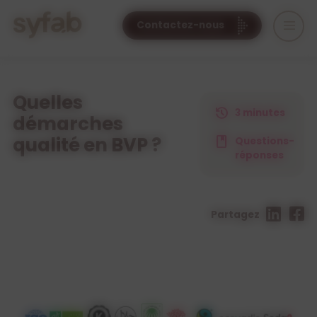
Cookies management panel
Contactez-nous
Quelles
3 minutes
démarches
qualité en BVP ?
Questions-
réponses
Partagez