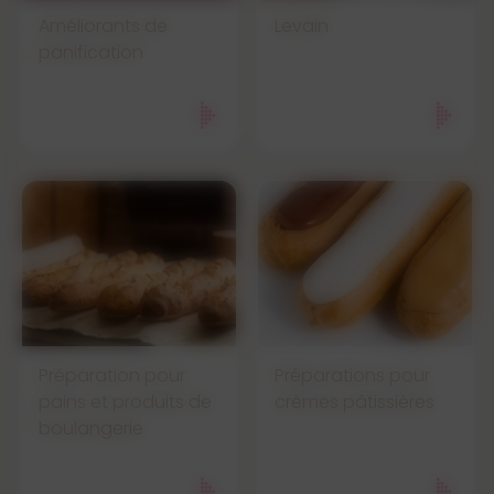
Améliorants de
Levain
panification
Préparation pour
Préparations pour
pains et produits de
crèmes pâtissières
boulangerie