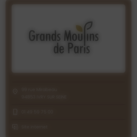
99 rue Mirabeau
94853 IVRY SUR SEINE
01 49 59 75 00
Site internet