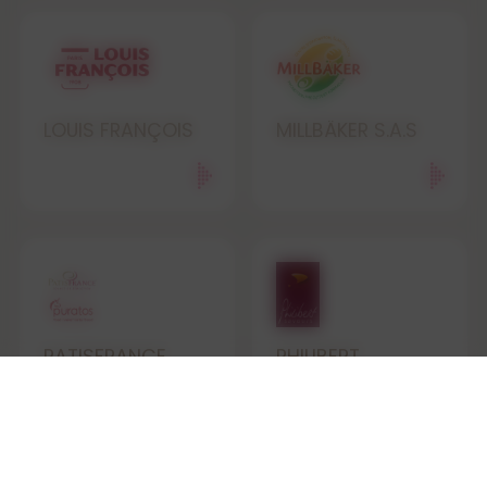
LOUIS FRANÇOIS
MILLBÄKER S.A.S
PATISFRANCE
PHILIBERT
PURATOS
SAVOURS S.A.S