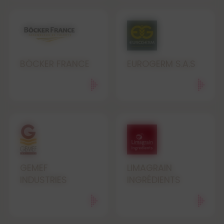
BÖCKER FRANCE
EUROGERM S.A.S
GEMEF
LIMAGRAIN
INDUSTRIES
INGRÉDIENTS